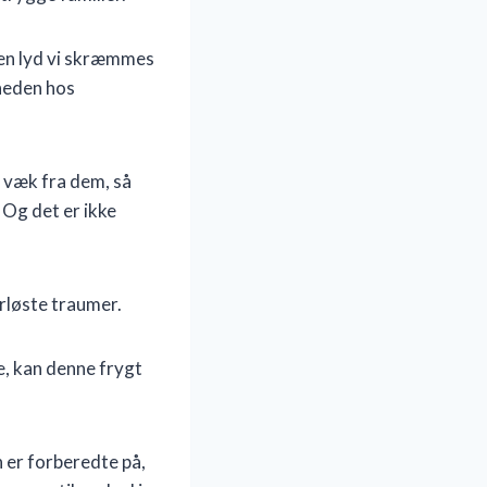
 en lyd vi skræmmes
gheden hos
t væk fra dem, så
Og det er ikke
rløste traumer.
e, kan denne frygt
n er forberedte på,