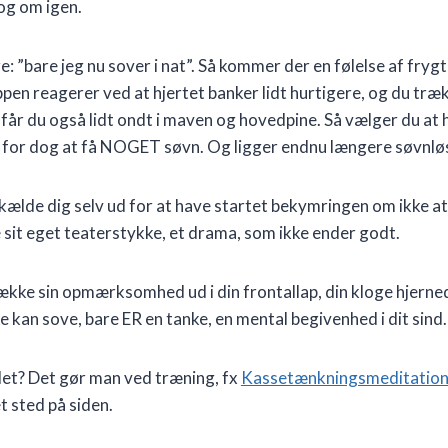
og om igen.
: ”bare jeg nu sover i nat”. Så kommer der en følelse af frygt,
pen reagerer ved at hjertet banker lidt hurtigere, og du trækk
får du også lidt ondt i maven og hovedpine. Så vælger du at 
ng, for dog at få NOGET søvn. Og ligger endnu længere søvnlø
skælde dig selv ud for at have startet bekymringen om ikke at
 sit eget teaterstykke, et drama, som ikke ender godt.
kke sin opmærksomhed ud i din frontallap, din kloge hjerned
e kan sove, bare ER en tanke, en mental begivenhed i dit sind.
et? Det gør man ved træning, fx
Kassetænkningsmeditatio
 sted på siden.