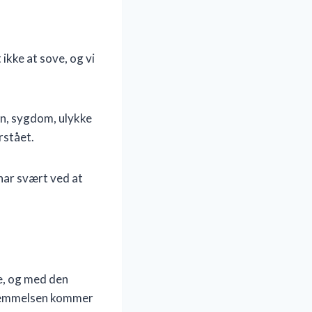
ikke at sove, og vi
on, sygdom, ulykke
rstået.
 har svært ved at
ke, og med den
rnemmelsen kommer