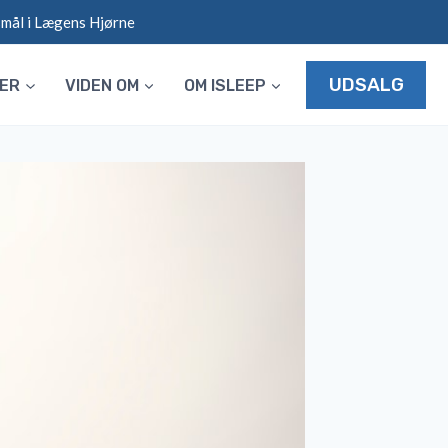
smål i Lægens Hjørne
UDSALG
LER
VIDEN OM
OM ISLEEP