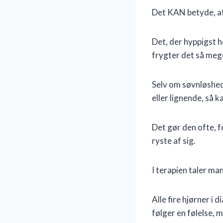
Det KAN betyde, at 
Det, der hyppigst h
frygter det så mege
Selv om søvnløshed 
eller lignende, så 
Det gør den ofte, f
ryste af sig.
I terapien taler ma
Alle fire hjørner i
følger en følelse