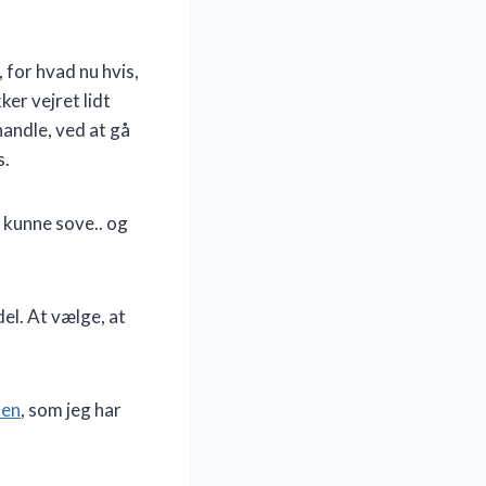
 for hvad nu hvis,
er vejret lidt
handle, ved at gå
s.
 kunne sove.. og
el. At vælge, at
nen
, som jeg har