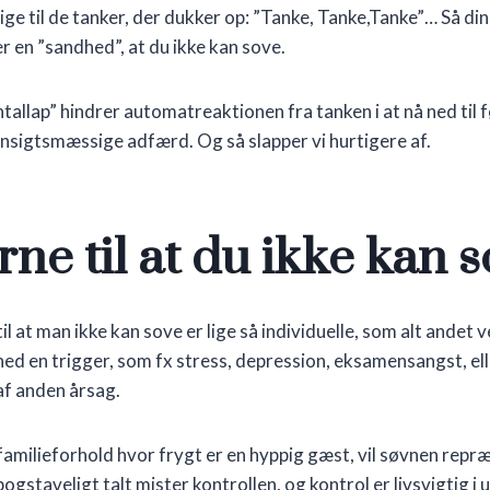
sige til de tanker, der dukker op: ”Tanke, Tanke,Tanke”… Så 
er en ”sandhed”, at du ikke kan sove.
ontallap” hindrer automatreaktionen fra tanken i at nå ned til 
sigtsmæssige adfærd. Og så slapper vi hurtigere af.
ne til at du ikke kan 
il at man ikke kan sove er lige så individuelle, som alt andet 
ed en trigger, som fx stress, depression, eksamensangst, ell
f anden årsag.
 familieforhold hvor frygt er en hyppig gæst, vil søvnen repr
ogstaveligt talt mister kontrollen, og kontrol er livsvigtig i 