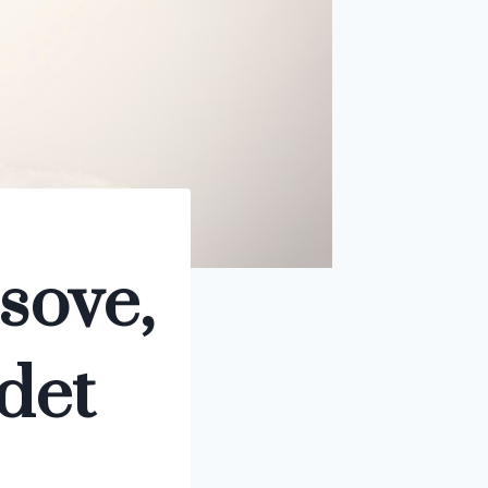
 sove,
 det