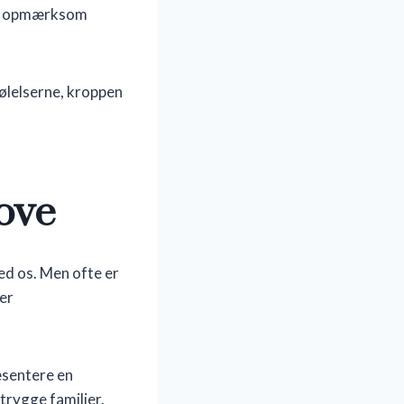
din opmærksom
følelserne, kroppen
sove
ved os. Men ofte er
er
æsentere en
utrygge familier.