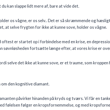
du kan slappe lidt mere af, bare at vide det.
older os vågne, er os selv.. Det er så skræmmende og hæsligt 
t, at selve frygten for ikke at kunne sove, holder os vågne.
oftest er startet op i forbindelse med en krise, en depressi
kan søvnløsheden fortsætte længe efter, at vores krise er ove
ordi selve det ikke at kunne sove, er et traume, som kroppen
n om den kognitive diamant.
 diamanten påvirker hinanden på kryds og tværs. Vi får en tan
, med følelsen følger en kropsfornemmelse, og med kropsfo