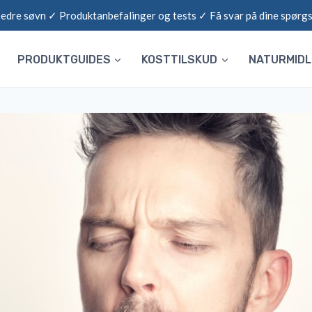
 bedre søvn ✓ Produktanbefalinger og tests ✓ Få svar på dine spørg
PRODUKTGUIDES
KOSTTILSKUD
NATURMID