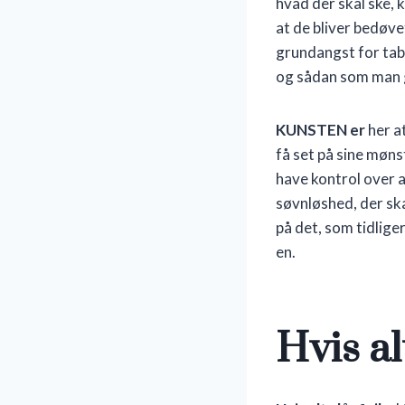
hvad der skal ske,
at de bliver bedøv
grundangst for tab a
og sådan som man g
KUNSTEN er
her at
få set på sine mønst
have kontrol over al
søvnløshed, der ska
på det, som tidlige
en.
Hvis alt