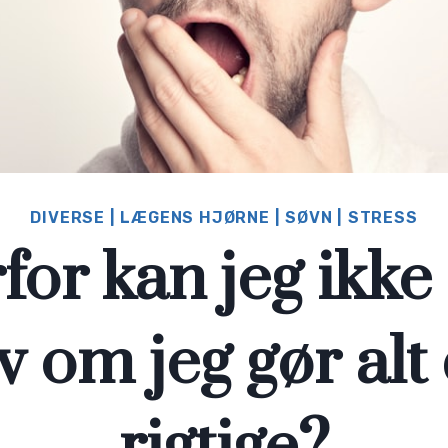
DIVERSE
|
LÆGENS HJØRNE
|
SØVN
|
STRESS
or kan jeg ikke
v om jeg gør alt
rigtige?