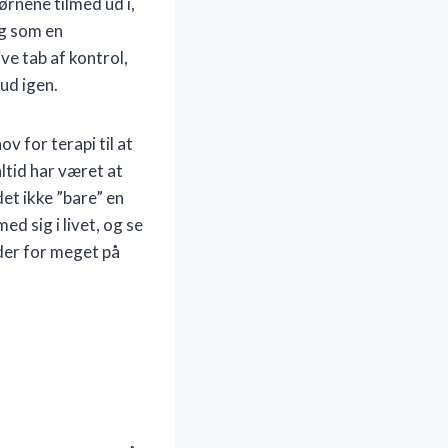
rnene tilmed ud i,
ig som en
ive tab af kontrol,
ud igen.
v for terapi til at
altid har været at
det ikke ”bare” en
d sig i livet, og se
ider for meget på