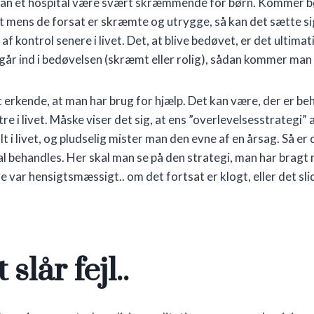
 kan et hospital være svært skræmmende for børn. Kommer bø
et mens de forsat er skræmte og utrygge, så kan det sætte s
f kontrol senere i livet. Det, at blive bedøvet, er det ultimat
år ind i bedøvelsen (skræmt eller rolig), sådan kommer man 
 erkende, at man har brug for hjælp. Det kan være, der er beho
re i livet. Måske viser det sig, at ens ”overlevelsesstrategi” 
t i livet, og pludselig mister man den evne af en årsag. Så er 
l behandles. Her skal man se på den strategi, man har bragt me
re var hensigtsmæssigt.. om det fortsat er klogt, eller det sl
 slår fejl..