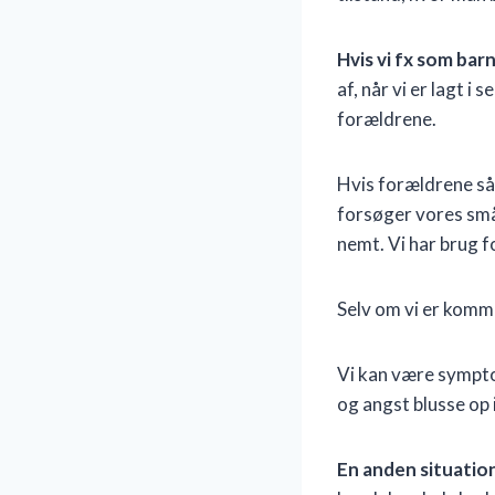
Hvis vi fx som bar
af, når vi er lagt i
forældrene.
Hvis forældrene så 
forsøger vores små
nemt. Vi har brug fo
Selv om vi er komme
Vi kan være symptom
og angst blusse op 
En anden situatio