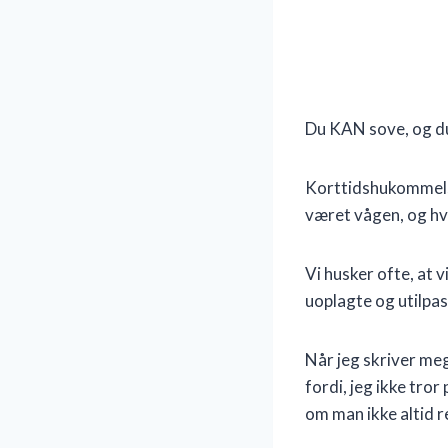
Du KAN sove, og du
Korttidshukommels
været vågen, og hv
Vi husker ofte, at v
uoplagte og utilpas
Når jeg skriver meg
fordi, jeg ikke tro
om man ikke altid r