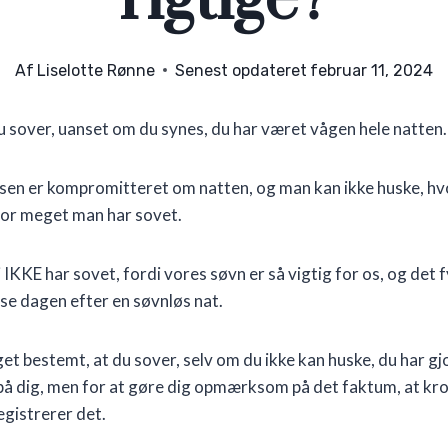
Af
Liselotte Rønne
Senest opdateret
februar 11, 2024
 sover, uanset om du synes, du har været vågen hele natten.
en er kompromitteret om natten, og man kan ikke huske, hv
or meget man har sovet.
i IKKE har sovet, fordi vores søvn er så vigtig for os, og det fy
se dagen efter en søvnløs nat.
et bestemt, at du sover, selv om du ikke kan huske, du har gjo
r på dig, men for at gøre dig opmærksom på det faktum, at kr
egistrerer det.