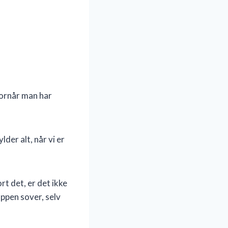
ornår man har
lder alt, når vi er
rt det, er det ikke
oppen sover, selv