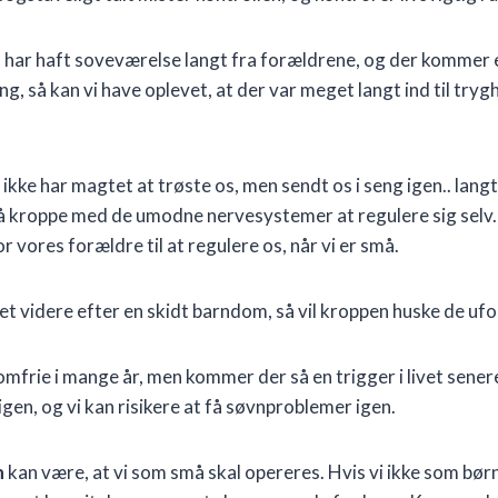
n
har haft soveværelse langt fra forældrene, og der kommer
 seng, så kan vi have oplevet, at der var meget langt ind til try
ikke har magtet at trøste os, men sendt os i seng igen.. lang
 kroppe med de umodne nervesystemer at regulere sig selv. 
r vores forældre til at regulere os, når vi er små.
t videre efter en skidt barndom, så vil kroppen huske de ufo
frie i mange år, men kommer der så en trigger i livet sener
igen, og vi kan risikere at få søvnproblemer igen.
n
kan være, at vi som små skal opereres. Hvis vi ikke som bør