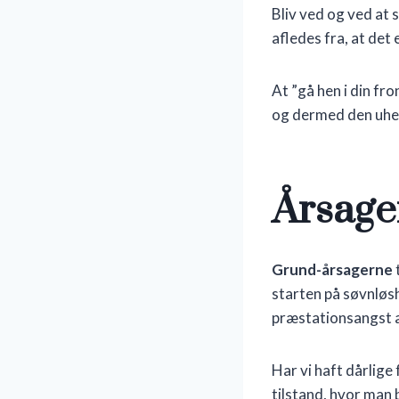
Bliv ved og ved at 
afledes fra, at det 
At ”gå hen i din fr
og dermed den uhen
Årsager
Grund-årsagerne
t
starten på søvnløsh
præstationsangst a
Har vi haft dårlige
tilstand, hvor man b