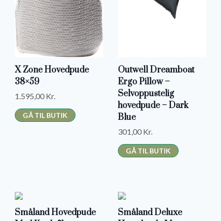
0
K
R
K
.
R
.
.
X Zone Hovedpude
Outwell Dreamboat
.
38×59
Ergo Pillow –
Selvoppustelig
1.595,00
Kr.
hovedpude – Dark
GÅ TIL BUTIK
Blue
301,00
Kr.
GÅ TIL BUTIK
-
-
Småland Hovedpude
Småland Deluxe
4
5