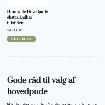
.
K
Homeville Hovedpude
R
ekstra åndbar
.
60x63cm
.
149,00
Kr.
GÅ TIL BUTIK
Gode råd til valg af
hovedpude
Når du køber en pude, så er der en ting, du skal være