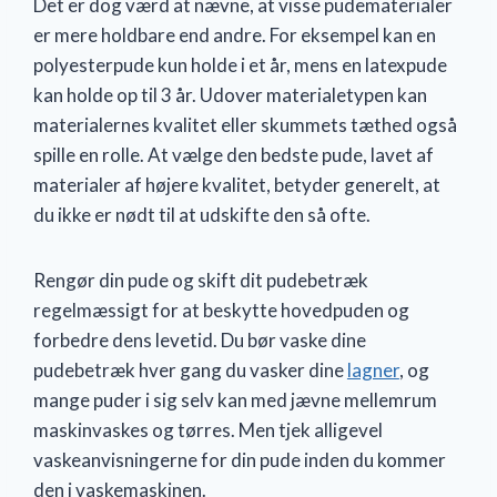
Det er dog værd at nævne, at visse pudematerialer
er mere holdbare end andre. For eksempel kan en
polyesterpude kun holde i et år, mens en latexpude
kan holde op til 3 år. Udover materialetypen kan
materialernes kvalitet eller skummets tæthed også
spille en rolle. At vælge den bedste pude, lavet af
materialer af højere kvalitet, betyder generelt, at
du ikke er nødt til at udskifte den så ofte.
Rengør din pude og skift dit pudebetræk
regelmæssigt for at beskytte hovedpuden og
forbedre dens levetid. Du bør vaske dine
pudebetræk hver gang du vasker dine
lagner
, og
mange puder i sig selv kan med jævne mellemrum
maskinvaskes og tørres. Men tjek alligevel
vaskeanvisningerne for din pude inden du kommer
den i vaskemaskinen.