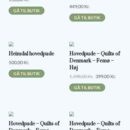
S
2
:
7
449,00
Kr.
:
4
2
9
GÅ TIL BUTIK
4
9
9
,
GÅ TIL BUTIK
9
,
9
0
9
0
,
0
,
0
0
0
0
K
-
0
K
Heimdal hovedpude
R
Hovedpude – Quilts of
7
Denmark – Femø –
R
K
.
1
500,00
Kr.
%
Høj
K
.
R
.
GÅ TIL BUTIK
R
.
O
C
.
1.398,00
Kr.
399,00
Kr.
U
.
R
U
.
D
GÅ TIL BUTIK
S
.
I
R
A
G
R
L
I
E
G
N
N
-
-
A
T
Hovedpude – Quilts of
Hovedpude – Quilts of
5
5
L
P