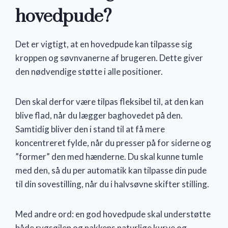
hovedpude?
Det er vigtigt, at en hovedpude kan tilpasse sig
kroppen og søvnvanerne af brugeren. Dette giver
den nødvendige støtte i alle positioner.
Den skal derfor være tilpas fleksibel til, at den kan
blive flad, når du lægger baghovedet på den.
Samtidig bliver den i stand til at få mere
koncentreret fylde, når du presser på for siderne og
”former” den med hænderne. Du skal kunne tumle
med den, så du per automatik kan tilpasse din pude
til din sovestilling, når du i halvsøvne skifter stilling.
Med andre ord: en god hovedpude skal understøtte
både rygsøjlen og nakkens naturlige kurve og