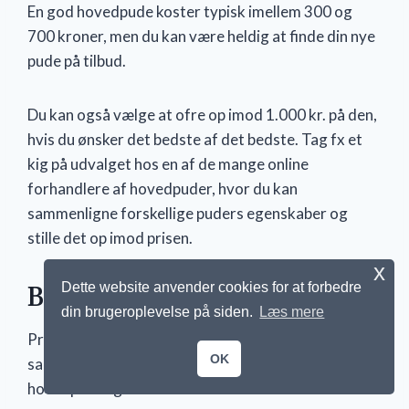
En god hovedpude koster typisk imellem 300 og
700 kroner, men du kan være heldig at finde din nye
pude på tilbud.
Du kan også vælge at ofre op imod 1.000 kr. på den,
hvis du ønsker det bedste af det bedste. Tag fx et
kig på udvalget hos en af de mange online
forhandlere af hovedpuder, hvor du kan
sammenligne forskellige puders egenskaber og
stille det op imod prisen.
x
Dette website anvender cookies for at forbedre
Billige hovedpuder
din brugeroplevelse på siden.
Læs mere
Pris og kvalitet på en hovedpude hænger ofte
OK
sammen, men det er muligt at finde en billig
hovedpude i god kvalitet.