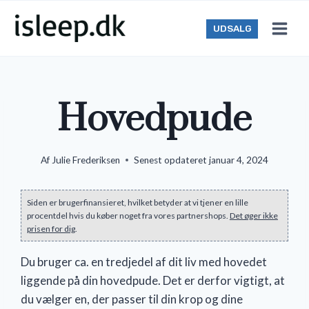
Skip
to
UDSALG
content
Hovedpude
Af
Julie Frederiksen
Senest opdateret
januar 4, 2024
Siden er brugerfinansieret, hvilket betyder at vi tjener en lille
procentdel hvis du køber noget fra vores partnershops.
Det øger ikke
prisen for dig
.
Du bruger ca. en tredjedel af dit liv med hovedet
liggende på din hovedpude. Det er derfor vigtigt, at
du vælger en, der passer til din krop og dine