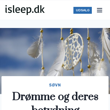
Skip
to
UDSALG
content
SØVN
Drømme og deres