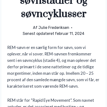
søvnstadier og
søvncyklusser
Af
Julie Frederiksen
Senest opdateret
februar 11, 2024
REM-søvn er en særlig form for søvn, som vi
oplever, når vi sover. REM-søvnen fremkommer
sent i en søvncyklus (stadie 4), og man oplever det
derfor primært i de sene nattetimer og de tidlige
morgentimer, inden man står op. Imellem 20 – 25
procent af den samlede mængde søvn, som vi får, er
karakteriseret som værende REM-søvn.
REM står for ”Rapid Eye Movement”. Som navnet
antyder, er det associeret med hurtige – og