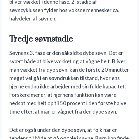
bliver vækket i denne fase. 2. stadie af
søvncyklussen fylder hos voksne mennesker ca.
halvdelen af søvnen.
Tredje søvnstadie
Søvnens 3. fase er den såkaldte dybe søvn. Det er
svært både at blive vækket og at vågne helt. Bliver
man vækket fra dyb søvn, kan de første 20 minutter
meget vel gå i en søvndrukken tilstand, hvor ens
hjerne endnu ikke arbejder med sin fulde kapacitet.
Forskere mener, at hjernens funktion kan være
nedsat med helt op til 50 procent i den første halve
time efter, at man er vågnet fra den dybe søvn.
Det er også under den dybe søvn, at folk har en
tendens til både at gå og tale i søvne. Børn kan finde