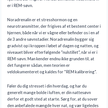
er i REM-søvn.
Noradrenalin er et stresshormon og en
neurotransmitter, der frigives af et bestemt center i
hjernen, både når vi er vågne eller befinder os i en af
de 3 andre søvnstadier. Noradrenalin bygger sig
gradvist op i kroppen i løbet af dagen og natten, og
niveauet bliver efterfølgende ”nulstillet”, når vi er i
REM-søvn. Man kender endnu ikke grunden til, at
det fungerer sådan, men teorien er
veldokumenteret og kaldes for ”REM kalibrering”.
Føler du dig stresset i din hverdag, og har du
generelt mange bolde i luften, er din nattesøvn
derfor et godt sted at starte. Sørg for, at du sover
den anbefalede mængde hver nat, og vær ligeledes