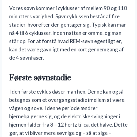
Vores søvn kommer i cyklusser af mellem 90 og 110
minutters varighed. Søvncyklussen består af fire
stadier, hvorefter den gentager sig. Typisk kan man
nå 4 til 6 cyklusser, inden natten er omme, og man
står op. For at forstå hvad REM-søvn egentligt er,
kan det være gavnligt med en kort gennemgang af
de 4 søvnfaser.
Første søvnstadie
I den første cyklus døser man hen. Denne kan også
betegnes som et overgangsstadie imellem at være
vågen og sove. I denne periode ændrer
hjernebølgerne sig, og de elektriske svingninger i
hjernen falder fra 8 – 12 hertz til ca. det halve. Dette
gør, at vi bliver mere søvnige og – så at sige –