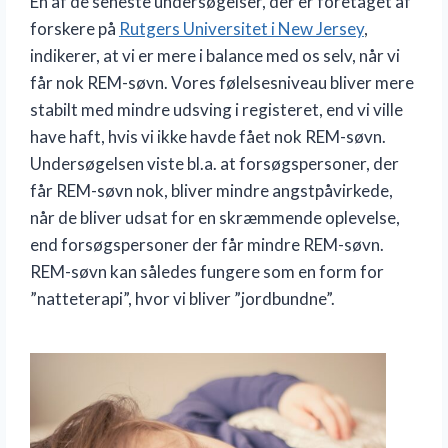
En af de seneste undersøgelser, der er foretaget af
forskere på
Rutgers Universitet i New Jersey
,
indikerer, at vi er mere i balance med os selv, når vi
får nok REM-søvn. Vores følelsesniveau bliver mere
stabilt med mindre udsving i registeret, end vi ville
have haft, hvis vi ikke havde fået nok REM-søvn.
Undersøgelsen viste bl.a. at forsøgspersoner, der
får REM-søvn nok, bliver mindre angstpåvirkede,
når de bliver udsat for en skræmmende oplevelse,
end forsøgspersoner der får mindre REM-søvn.
REM-søvn kan således fungere som en form for
”natteterapi”, hvor vi bliver ”jordbundne”.