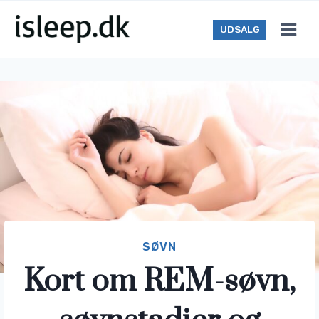
Skip
to
UDSALG
content
SØVN
Kort om REM-søvn,