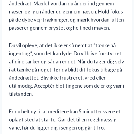
åndedræt. Mærk hvordan du ånder ind gennem
næsen og igen ånder ud gennem næsen. Hold fokus
på de dybe vejrtrækninger, og mærk hvordan luften
passerer gennem brystet og helt ned i maven.
Du vil opleve, at det ikke er så nemt at ”tænke på
ingenting”, som det kan lyde. Du vil blive forstyrret
af dine tanker og sådan er det. Når du tager dig selv
i at tænke på noget, før da blidt dit fokus tilbage på
åndedrættet. Bliv ikke frustreret, vred eller
utålmodig. Acceptér blot tingene som de er og vær i
tilstanden.
Er du helt ny til at meditere kan 5 minutter være et
oplagt sted at starte. Gør det til en regelmæssig
vane, før du ligger dig i sengen og går til ro.