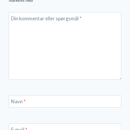
markeret med
*
Din kommentar eller spørgsmål
*
Navn
*
E-mail
*