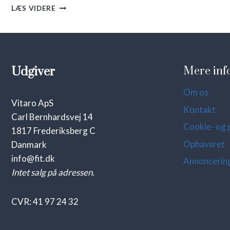
SØVNBEHOV
LÆS VIDERE
HOS
UNGE
Udgiver
Mere inf
Om os
Vitaro ApS
Kontakt
Carl Bernhardsvej 14
Cookie- og p
1817 Frederiksberg C
Ophavsret
Danmark
info@fit.dk
Annoncerin
Intet salg på adressen.
CVR: 41 97 24 32