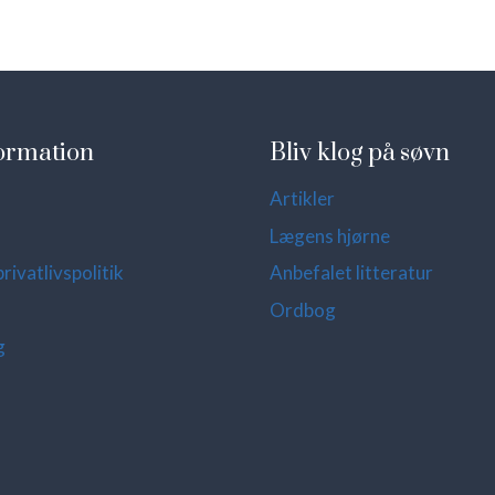
ormation
Bliv klog på søvn
Artikler
Lægens hjørne
rivatlivspolitik
Anbefalet litteratur
Ordbog
g