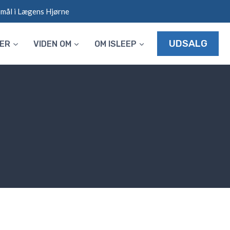
smål i Lægens Hjørne
UDSALG
LER
VIDEN OM
OM ISLEEP