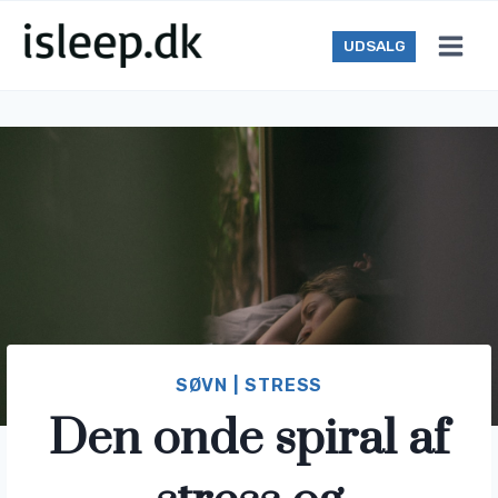
Skip
to
UDSALG
content
SØVN
|
STRESS
Den onde spiral af