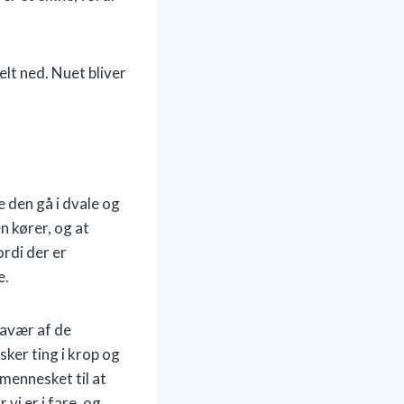
lt ned. Nuet bliver
 den gå i dvale og
n kører, og at
ordi der er
e.
ravær af de
ker ting i krop og
mennesket til at
vi er i fare, og