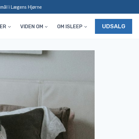
smål i Lægens Hjørne
UDSALG
LER
VIDEN OM
OM ISLEEP