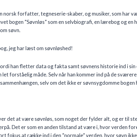
 norsk forfatter, tegneserie-skaber, og musiker, som har vær
evet bogen ”Søvnløs” som en selvbiografi, en lærebog og en h
om søvn.
bog, jeg har læst om søvnløshed!
fordi han fletter data og fakta samt søvnens historie ind i si
n let forståelig måde. Selv når han kommer ind på de svær
 i sammenhængen, selv om det ikke er søvnsygdomme bogen 
er det at være søvnløs, som noget der fylder alt, og er til st
rpå. Det er som en anden tilstand at være i, hvor verden for
ort fokus at række ind i den ”normale” verden, hvor søvn ikke