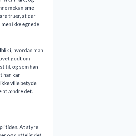
denne mekanisme
are truer, at der
e, men ikke egnede
dblik i, hvordan man
 sovet godt om
st til, og som han
t han kan
ikke ville betyde
e at ændre det.
i tiden. At styre
er og sluttelig det