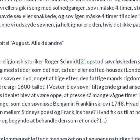
r vi ellers gik i seng med solnedgangen, sov i måske 4 timer, 
havde sex eller snakkede, og sov igen måske 4 timer til solen
nne vi udskyde søvnen, ja helt ignorere den, hvis det ikke pa
pitel ”August. Alle de andre”
g religionshistoriker Roger Schmidt
[2]
opstod søvnløsheden 
 med steder som det her, cafeer eller coffee-houses i Londo
 søvn en dyd, noget at hige efter, den fattige mands rigdom,
 sig i 1600-tallet. I Vesten blev søvn i tiltagende grad anset
 idealet blev at være oppe, at presse så mange vågne timer 
enge, som den søvnløse Benjamin Franklin skrev i 1748. Hvad
n mellem Sidneys poesi og Franklins tese? Hvad fik os til at 
e og begynde at behandle den som et onde? (…)
og lommeuret løftede mennesket op af søvnens naturlige tid