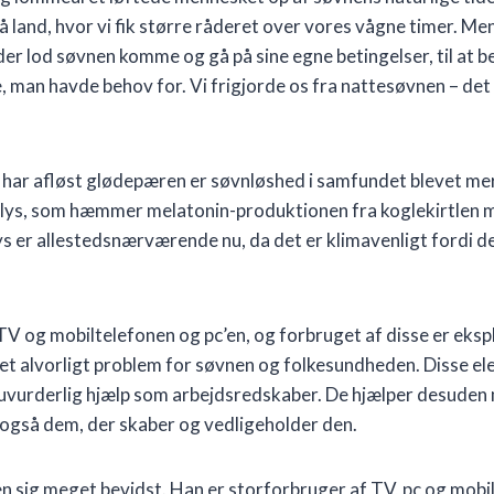
å land, hvor vi fik større råderet over vores vågne timer. Men
er lod søvnen komme og gå på sine egne betingelser, til at 
e, man havde behov for. Vi frigjorde os fra nattesøvnen – det v
 har afløst glødepæren er søvnløshed i samfundet blevet mer
åt lys, som hæmmer melatonin-produktionen fra koglekirtlen
s er allestedsnærværende nu, da det er klimavenligt fordi de
 TV og mobiltelefonen og pc’en, og forbruget af disse er eks
t et alvorligt problem for søvnen og folkesundheden. Disse el
 uvurderlig hjælp som arbejdsredskaber. De hjælper desuden 
 også dem, der skaber og vedligeholder den.
n sig meget bevidst. Han er storforbruger af TV, pc og mobil