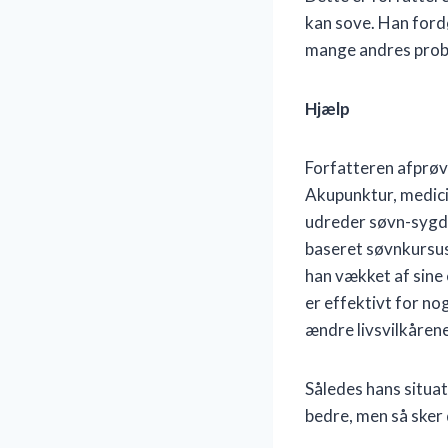
kan sove. Han fordø
mange andres probl
Hjælp
Forfatteren afprøve
Akupunktur, medicin
udreder søvn-sygdo
baseret søvnkursus
han vækket af sine 
er effektivt for no
ændre livsvilkårene
Således hans situa
bedre, men så sker