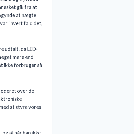
nesket gik fra at
begynde at nægte
ar i hvert fald det,
e udtalt, da LED-
 meget mere end
t ikke forbruger så
ploderet over de
ektroniske
med at styre vores
, også når han ikke