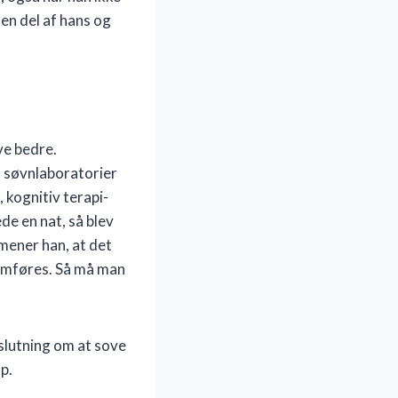
 en del af hans og
ve bedre.
a søvnlaboratorier
kognitiv terapi-
e en nat, så blev
 mener han, at det
nnemføres. Så må man
slutning om at sove
p.