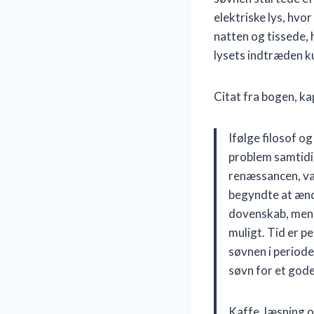
elektriske lys, hvo
natten og tissede, 
lysets indtræden ku
Citat fra bogen, ka
Ifølge filosof o
problem samtidig
renæssancen, var
begyndte at ændre
dovenskab, mens
muligt. Tid er p
søvnen i periode
søvn for et god
Kaffe, læsning 