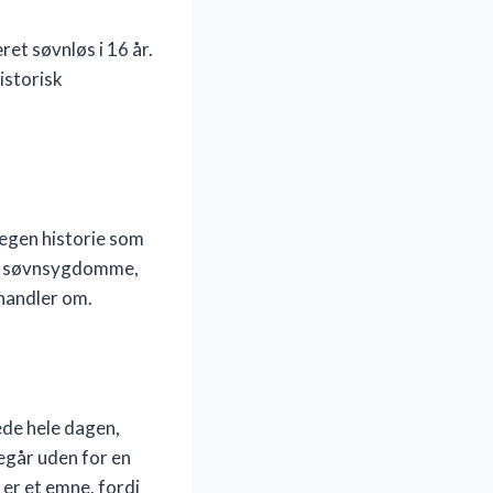
et søvnløs i 16 år.
istorisk
n egen historie som
ere søvnsygdomme,
handler om.
ede hele dagen,
egår uden for en
 er et emne, fordi