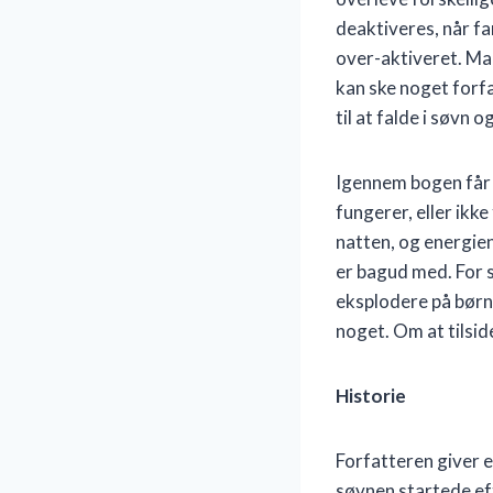
deaktiveres, når f
over-aktiveret. Man 
kan ske noget forfæ
til at falde i søvn 
Igennem bogen får v
fungerer, eller ik
natten, og energien 
er bagud med. For 
eksplodere på børne
noget. Om at tilsid
Historie
Forfatteren giver e
søvnen startede eft