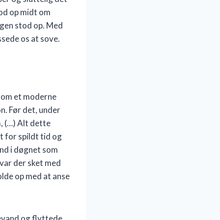
stod op midt om
 igen stod op. Med
ssede os at sove.
som et moderne
n. Før det, under
 (…) Alt dette
 for spildt tid og
ind i døgnet som
 var der sket med
holde op med at anse
evand og flyttede