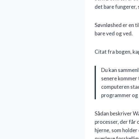
det bare fungerer, 
Søvnløshed er en ti
bare ved og ved.
Citat fra bogen, ka
Du kan sammenli
senere kommer ti
computeren stadi
programmer og r
Sådan beskriver W
processer, der får 
hjerne, som holder
overleve forskellig