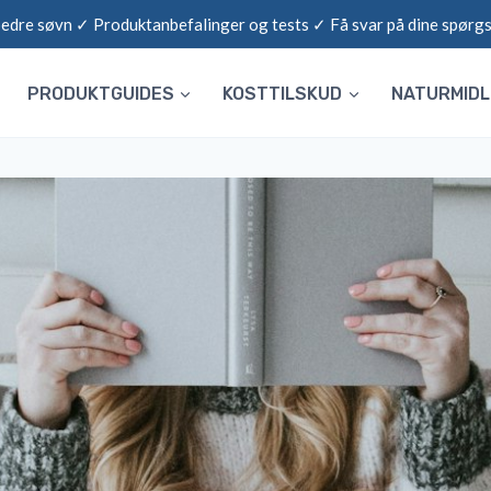
 bedre søvn ✓ Produktanbefalinger og tests ✓ Få svar på dine spørg
PRODUKTGUIDES
KOSTTILSKUD
NATURMID