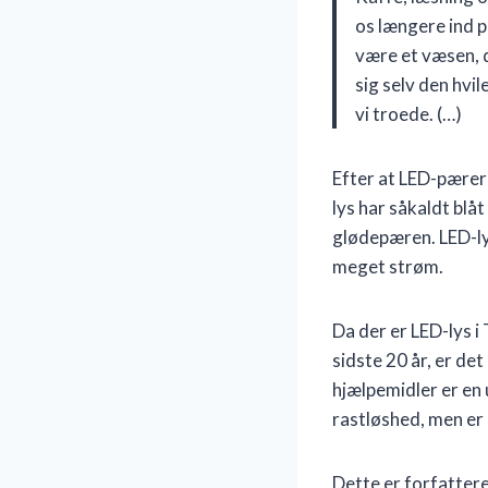
os længere ind p
være et væsen, d
sig selv den hvil
vi troede. (…)
Efter at LED-pærer
lys har såkaldt bl
glødepæren. LED-ly
meget strøm.
Da der er LED-lys i
sidste 20 år, er de
hjælpemidler er en
rastløshed, men er
Dette er forfattere