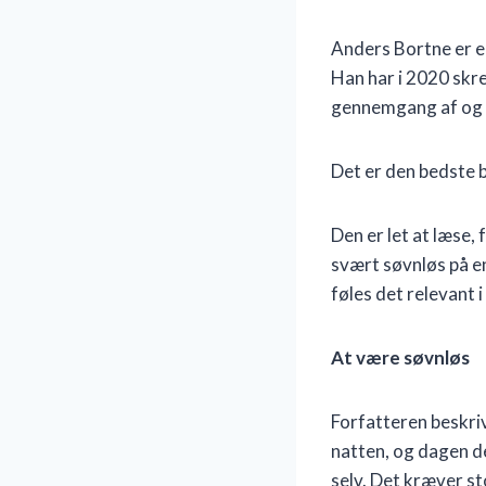
Anders Bortne er en
Han har i 2020 skr
gennemgang af og 
Det er den bedste 
Den er let at læse, 
svært søvnløs på e
føles det relevant
At være søvnløs
Forfatteren beskriv
natten, og dagen de
selv. Det kræver st