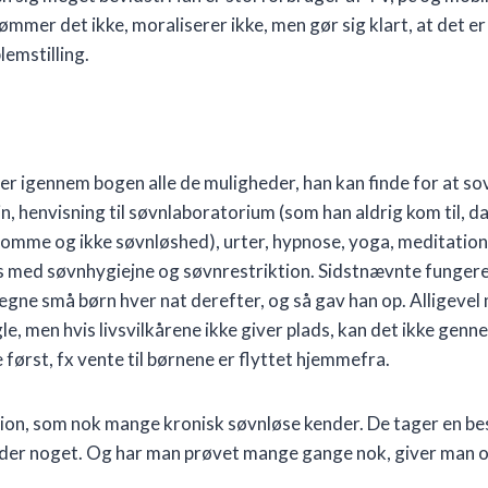
mmer det ikke, moraliserer ikke, men gør sig klart, at det er
emstilling.
r igennem bogen alle de muligheder, han kan finde for at so
, henvisning til søvnlaboratorium (som han aldrig kom til, d
mme og ikke søvnløshed), urter, hypnose, yoga, meditation, 
 med søvnhygiejne og søvnrestriktion. Sidstnævnte fungered
egne små børn hver nat derefter, og så gav han op. Alligevel
gle, men hvis livsvilkårene ikke giver plads, kan det ikke ge
 først, fx vente til børnene er flyttet hjemmefra.
tion, som nok mange kronisk søvnløse kender. De tager en be
 der noget. Og har man prøvet mange gange nok, giver man o