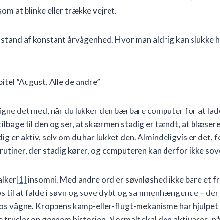
som at blinke eller trække vejret.
lstand af konstant årvågenhed. Hvor man aldrig kan slukke he
pitel ”August. Alle de andre”
gne det med, når du lukker den bærbare computer for at lade
lbage til den og ser, at skærmen stadig er tændt, at blæsere
g er aktiv, selv om du har lukket den. Almindeligvis er det, f
utiner, der stadig kører, og computeren kan derfor ikke sov
alker
[1]
insomni. Med andre ord er søvnløshed ikke bare et f
os til at falde i søvn og sove dybt og sammenhængende – der s
 os vågne. Kroppens kamp-eller-flugt-mekanisme har hjulpet 
e trusler op gennem historien. Normalt skal den aktiveres, når 