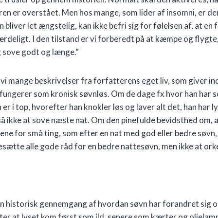
aren er overstået. Men hos mange, som lider af insomni, er 
bliver let ængstelig, kan ikke befri sig for følelsen af, at en f
rdeligt. I den tilstand er vi forberedt på at kæmpe og flygt
og sove godt og længe.”
i mange beskrivelser fra forfatterens eget liv, som giver in
ke fungerer som kronisk søvnløs. Om de dage fx hvor han har
er i top, hvorefter han knokler løs og laver alt det, han har ly
så ikke at sove næste nat. Om den pinefulde bevidsthed om, a
ne for små ting, som efter en nat med god eller bedre søvn, 
esætte alle gode råd for en bedre nattesøvn, men ikke at ork
n historisk gennemgang af hvordan søvn har forandret sig op 
er at lyset kom først som ild, senere som kærter og olielamp